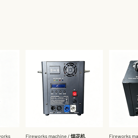
HOME
新網頁
PRODUCTS
SERVICES
More
works
Fireworks machine / 烟花机
Fireworks m