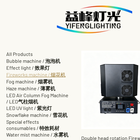
All Products
Bubble machine / 泡泡机
Effect light / 效果灯
Fireworks machine / 烟花机
Fog machine / 烟雾机
Haze machine / 薄雾机
LED Air Column Fog Machine
/ LED气柱烟机
LED UV light / 紫光灯
Snowflake machine / 雪花机
Special effects
consumables / 特效耗材
Water mist machine / 水雾机
Double head rotation Fire