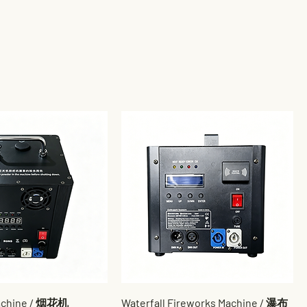
achine / 烟花机
Waterfall Fireworks Machine / 瀑布