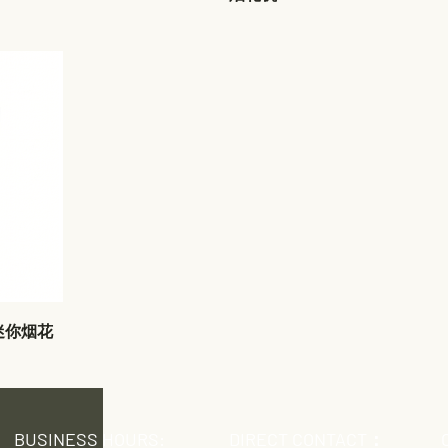
 / 迷你烟花
BUSINESS HOURS:
DIRECT CONTACT：