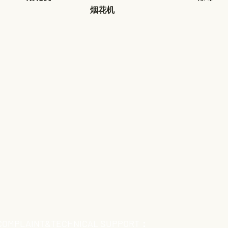
烟花机
COMPLAINT&TECHNICAL SUPPORT：