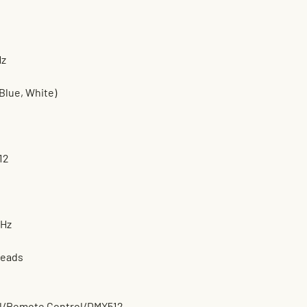
Hz
lue, White)
12
0Hz
beads
ual/Remote Control/DMX512