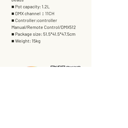
■ Pot capacity: 1.2L
■ DMX channel：11CH
■ Controller:controller
Manual/Remote Control/DMX512
■ Package size: 51.5*41.5*47.5cm
■ Weight: 15kg
营业时间：
每周一至周六（特殊节假日除外）
09:00AM-18:00PM
技术支持& 产品服务投诉:
365天*24小时
直接联系信息：