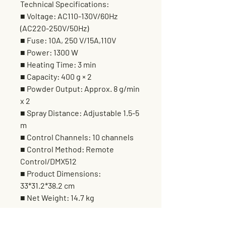
Technical Specifications:
■ Voltage: AC110-130V/60Hz
(AC220-250V/50Hz)
■ Fuse: 10A, 250 V/15A,110V
■ Power: 1300 W
■ Heating Time: 3 min
■ Capacity: 400 g × 2
■ Powder Output: Approx. 8 g/min
x 2
■ Spray Distance: Adjustable 1.5-5
m
■ Control Channels: 10 channels
■ Control Method: Remote
Control/DMX512
■ Product Dimensions:
33*31.2*38.2 cm
■ Net Weight: 14.7 kg