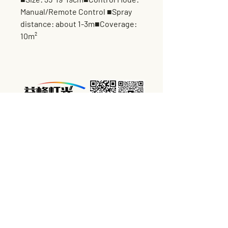
Manual/Remote Control ■Spray
distance: about 1-3m■Coverage:
10m²
营业时间：
每周一至周六（特殊节假日除外）
09:00AM-18:00PM
技术支持& 产品服务投诉:
365天*24小时
直接联系信息：
广州市益峰舞台灯光设备厂：
手机:
+0086-13926078925
手机:
+0086-18529204561
邮箱:
yifenglighting@163.com